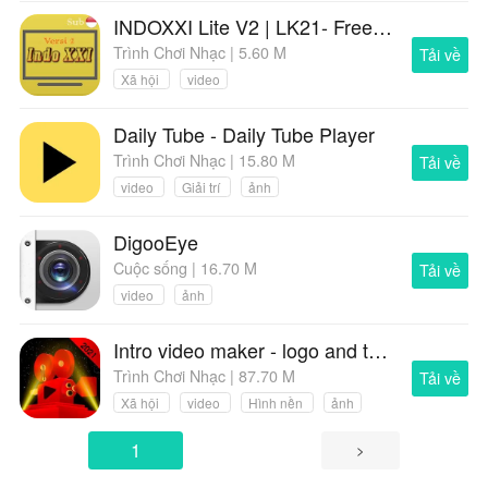
INDOXXI Lite V2 | LK21- Free Movies HD & TV Online
Trình Chơi Nhạc | 5.60 M
Tải về
Xã hội
video
Daily Tube - Daily Tube Player
Trình Chơi Nhạc | 15.80 M
Tải về
video
Giải trí
ảnh
DigooEye
Cuộc sống | 16.70 M
Tải về
video
ảnh
Intro video maker - logo and text animation
Trình Chơi Nhạc | 87.70 M
Tải về
Xã hội
video
Hình nền
ảnh
1
>