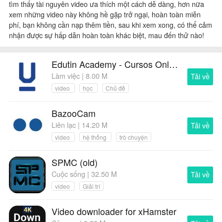
tìm thấy tài nguyên video ưa thích một cách dễ dàng, hơn nữa
xem những video này không hề gặp trở ngại, hoàn toàn miễn
phí, bạn không cần nạp thêm tiền, sau khi xem xong, có thể cảm
nhận được sự hấp dẫn hoàn toàn khác biệt, mau đến thử nào!
Edutin Academy - Cursos Online
Làm việc | 8.00 M
Tải về
video
học
Chủ đề
BazooCam
Liên lạc | 14.20 M
Tải về
video
hệ thống
trò chuyện
SPMC (old)
Cuộc sống | 32.50 M
Tải về
video
Giải trí
Video downloader for xHamster