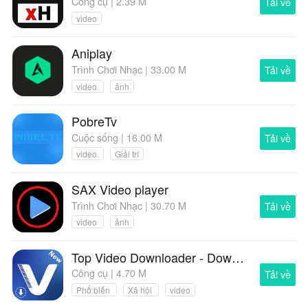
Công cụ | 2.39 M
Tải về
video
Aniplay
Trình Chơi Nhạc | 33.00 M
Tải về
video
ảnh
PobreTv
Cuộc sống | 16.00 M
Tải về
video
Giải trí
SAX Video player
Trình Chơi Nhạc | 30.70 M
Tải về
video
ảnh
Top Video Downloader - Download Video All in One
Công cụ | 4.70 M
Tải về
Phổ biến
Xã hội
video