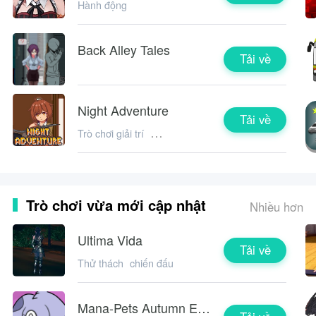
Hành động
Back Alley Tales
Tải về
Night Adventure
Tải về
Trò chơi giải trí
Thử thách
Nhập vai
âm nhạc
Trò chơi vừa mới cập nhật
Nhiều hơn
Ultima Vida
Tải về
Thử thách
chiến đấu
Mana-Pets Autumn Edition Tech Demo