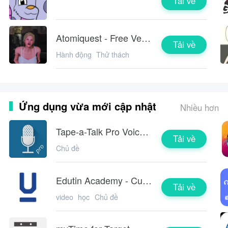
Tải về
Atomiquest - Free Version
Tải về
Hành động
Thử thách
Ứng dụng vừa mới cập nhật
Nhiều hơn
Tape-a-Talk Pro Voice Recorder
Tải về
Chủ đề
Edutin Academy - Cursos Online
Tải về
video
học
Chủ đề