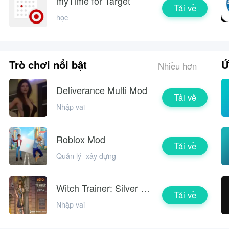
myTime for Target
Tải về
học
Trò chơi nổi bật
Ứ
Nhiều hơn
Deliverance Multi Mod
Tải về
Nhập vai
Roblox Mod
Tải về
Quản lý
xây dựng
Witch Trainer: Silver Mod
Tải về
Nhập vai