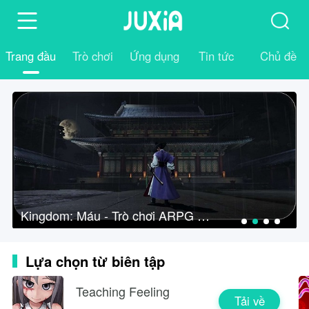
Trang đầu
Trò chơi
Ứng dụng
Tin tức
Chủ đề
Kingdom: Máu - Trò chơi ARPG chuyển thể từ series phim nổi tiếng, đang trong giai đoạn thử nghiệm gi
Lựa chọn từ biên tập
Teaching Feeling
Tải về