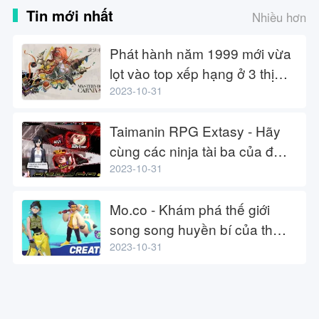
Tin mới nhất
Nhiều hơn
Phát hành năm 1999 mới vừa
lọt vào top xếp hạng ở 3 thị
trường hàng đầu
2023-10-31
Taimanin RPG Extasy - Hãy
cùng các ninja tài ba của đội
Taimanin chiến đấu chống lại
2023-10-31
quỷ vương bảo v
Mo.co - Khám phá thế giới
song song huyền bí của thợ
săn quái vật mạnh nhất
2023-10-31