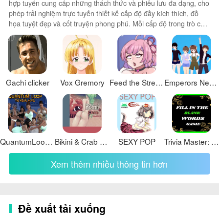
hợp tuyển cung cấp những thách thức và phiêu lưu đa dạng, cho
phép trải nghiệm trực tuyến thiết kế cấp độ đầy kích thích, đồ
họa tuyệt đẹp và cốt truyện phong phú. Mỗi cấp độ trong trò chơi
có độ khó và chiến lược khác nhau, giúp người chơi duy trì trạng
thái hứng thú và thách thức. Dù là người chơi yêu thích phiêu
lưu, giải đố hay trò chơi hành động, trò chơi cấp độ hợp tuyển
đều đáp ứng đủ nhu cầu của họ.
Gachi clicker
Vox Gremory
Feed the Streamer
Emperors New World
QuantumLoop - A Time Travel Story
Bikini & Crab Season 2
SEXY POP
Trivia Master: English Fill-in Game
Xem thêm nhiều thông tin hơn
Đề xuất tải xuống