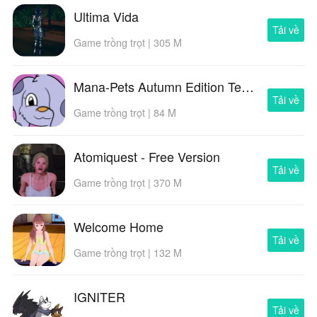
Ultima Vida
Tải về
Game trồng trọt | 305 M
Mana-Pets Autumn Edition Tech Demo
Tải về
Game trồng trọt | 84 M
Atomiquest - Free Version
Tải về
Game trồng trọt | 370 M
Welcome Home
Tải về
Game trồng trọt | 132 M
IGNITER
Tải về