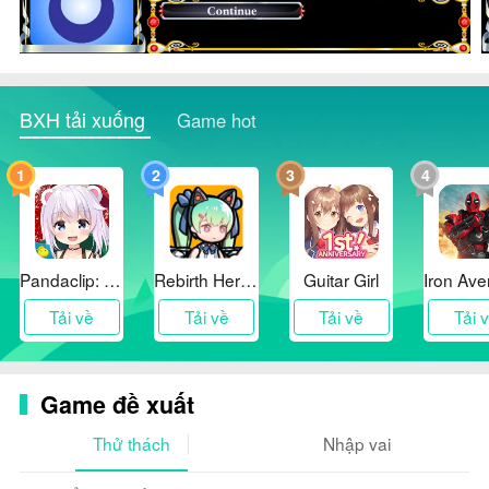
BXH tải xuống
Game hot
1
2
3
4
Pandaclip: The Black Thief
Rebirth Heroes
Guitar Girl
Tải về
Tải về
Tải về
Tải 
Game đề xuất
Thử thách
Nhập vai